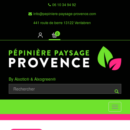
06 10 34 94 92
info@pepiniere-paysage-provence.com
441 route de berre 13122 Ventabren
0
By Aixotic® & Aixogreen®
Toggle
navigati