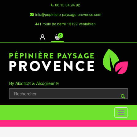
06 10 34 94 92
info@pepiniere-paysage-provence.com
441 route de berre 13122 Ventabren
0
By Aixotic® & Aixogreen®
Toggle
navigati