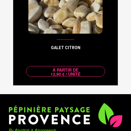
GALET CITRON
À PARTIR DE
12,90 € / UNITÉ
By Aixotic® & Aixogreen®