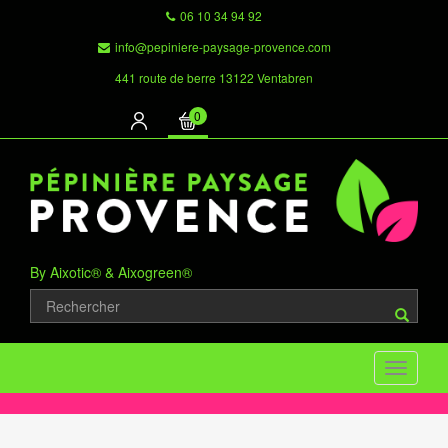
06 10 34 94 92
info@pepiniere-paysage-provence.com
441 route de berre 13122 Ventabren
0
By Aixotic® & Aixogreen®
Toggle
navigati