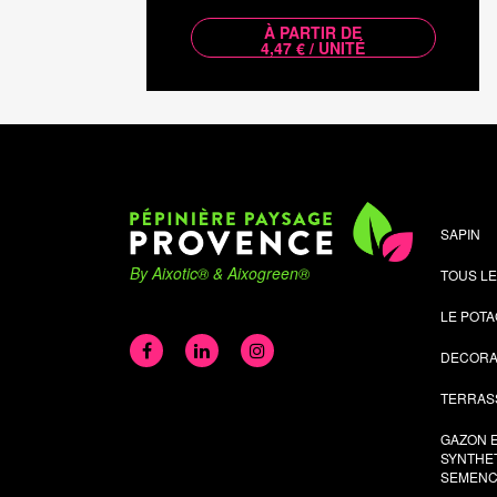
À PARTIR DE
4,47 € / UNITÉ
SAPIN
By Aixotic® & Aixogreen®
TOUS L
LE POT
DECORA
TERRAS
GAZON 
SYNTHET
SEMENC