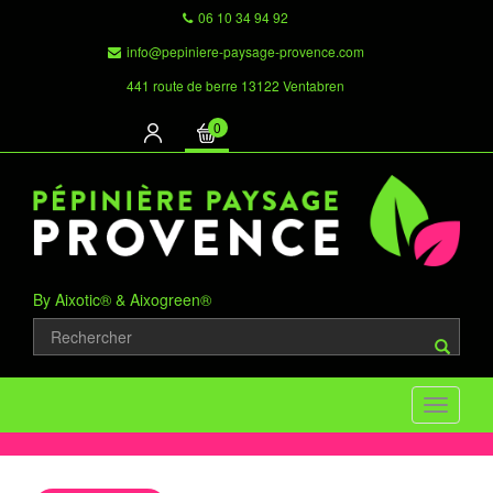
06 10 34 94 92
info@pepiniere-paysage-provence.com
441 route de berre 13122 Ventabren
0
By Aixotic® & Aixogreen®
Toggle
navigati