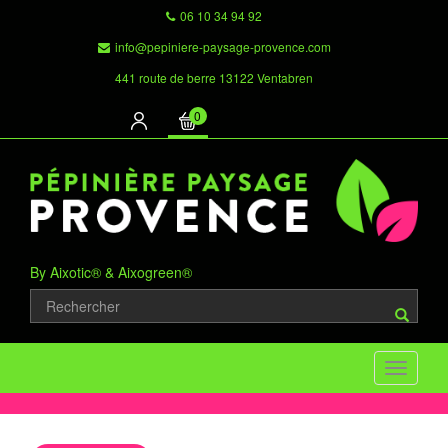
06 10 34 94 92
info@pepiniere-paysage-provence.com
441 route de berre 13122 Ventabren
0
By Aixotic® & Aixogreen®
Toggle
navigati