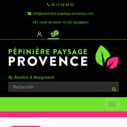
06 10 34 94 92
info@pepiniere-paysage-provence.com
441 route de berre 13122 Ventabren
0
By Aixotic® & Aixogreen®
Toggle
navigati