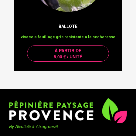
BALLOTE
vivace a feuillage gris resistante a la secheresse
À PARTIR DE
8,00 € / UNITÉ
By Aixotic® & Aixogreen®