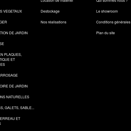
Location de matériel
Qui sommes nous ?
ES VEGETAUX
Destockage
Le showroom
AGER
Nos réalisations
Conditions générales
TION DE JARDIN
Plan du site
SE
EN PLAQUES,
IQUE ET
ES
'ARROSAGE
OIRE DE JARDIN
ONS NATURELLES
S, GALETS, SABLE...
TERREAU ET
S