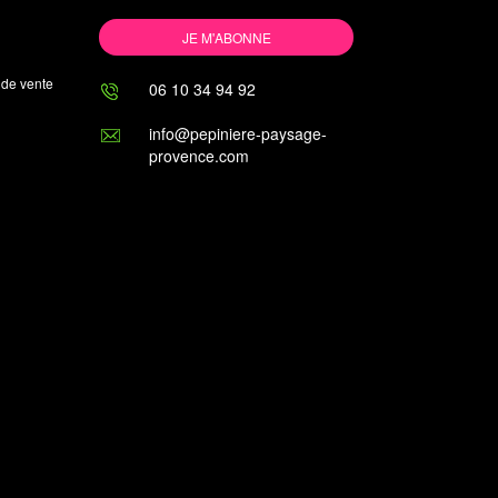
JE M'ABONNE
 de vente
06 10 34 94 92
info@pepiniere-paysage-
provence.com