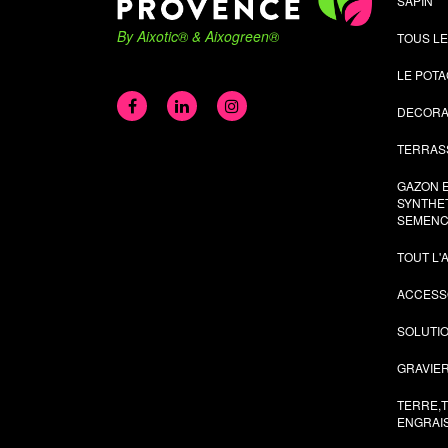
SAPIN
By Aixotic® & Aixogreen®
TOUS L
LE POT
DECORA
TERRAS
GAZON 
SYNTHET
SEMENC
TOUT L
ACCESS
SOLUTI
GRAVIER
TERRE,
ENGRAI